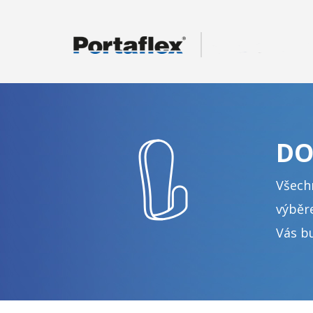
Sanikab.cz
DO
Všech
výběr
Vás b