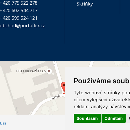
+420 775 522 278
Skříňky
+420 602 544 717
+420 599 524 121
obchod@portaflex.cz
Používáme soub
Tyto webové stránky použí
cílem vylepšení uživatel
reklam, analýzy návštěvno
Souhlasím
Odmítám
USE