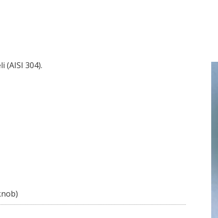
 (AISI 304).
knob)