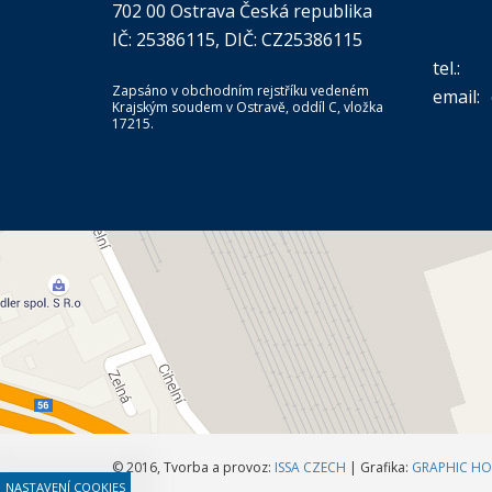
702 00 Ostrava Česká republika
IČ: 25386115, DIČ: CZ25386115
tel.:
Zapsáno v obchodním rejstříku vedeném
email:
Krajským soudem v Ostravě, oddíl C, vložka
17215.
© 2016, Tvorba a provoz:
ISSA CZECH
| Grafika:
GRAPHIC HO
NASTAVENÍ COOKIES