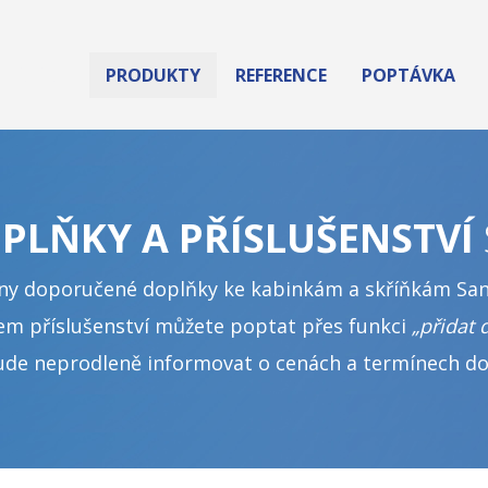
PRODUKTY
REFERENCE
POPTÁVKA
PŘEPÁŽKY
WC KABINKY
PLŇKY A PŘÍSLUŠENSTVÍ
ŠATNÍ SKŘÍŇKY
ny doporučené doplňky ke kabinkám a skříňkám San
em příslušenství můžete poptat přes funkci
„přidat 
DOPLŇKY
ude neprodleně informovat o cenách a termínech do