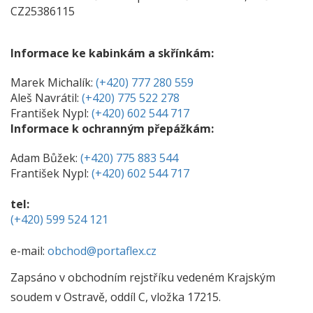
CZ25386115
Informace ke kabinkám a skřínkám:
Marek Michalík:
(+420) 777 280 559
Aleš Navrátil:
(+420) 775 522 278
František Nypl:
(+420) 602 544 717
Informace k ochranným přepážkám:
Adam Bůžek:
(+420) 775 883 544
František Nypl:
(+420) 602 544 717
tel:
(+420) 599 524 121
e-mail:
obchod@portaflex.cz
Zapsáno v obchodním rejstříku vedeném Krajským
soudem v Ostravě, oddíl C, vložka 17215.