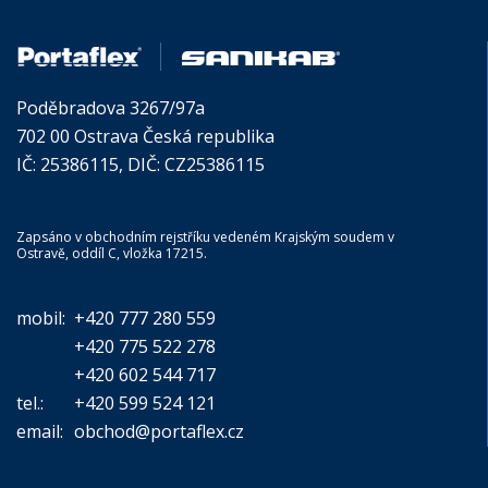
Poděbradova 3267/97a
702 00 Ostrava Česká republika
IČ: 25386115, DIČ: CZ25386115
Zapsáno v obchodním rejstříku vedeném Krajským soudem v
Ostravě, oddíl C, vložka 17215.
mobil:
+420 777 280 559
+420 775 522 278
+420 602 544 717
tel.:
+420 599 524 121
email:
obchod@portaflex.cz