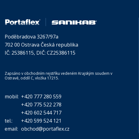
Poděbradova 3267/97a
702 00 Ostrava Česká republika
IČ: 25386115, DIČ: CZ25386115
Zapsáno v obchodním rejstříku vedeném Krajským soudem v
Ostravě, oddíl C, vložka 17215.
mobil:
+420 777 280 559
+420 775 522 278
+420 602 544 717
tel.:
+420 599 524 121
email:
obchod@portaflex.cz