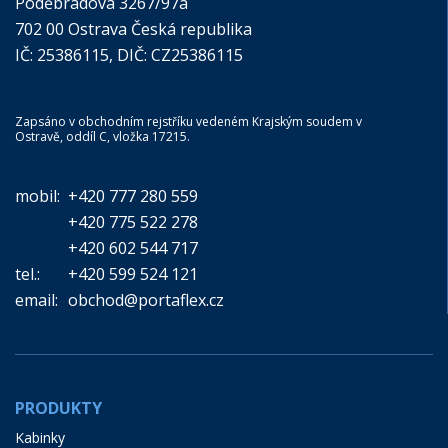
Poděbradova 3267/97a
702 00 Ostrava Česká republika
IČ: 25386115, DIČ: CZ25386115
Zapsáno v obchodním rejstříku vedeném Krajským soudem v
Ostravě, oddíl C, vložka 17215.
mobil:
+420 777 280 559
+420 775 522 278
+420 602 544 717
tel.:
+420 599 524 121
email:
obchod@portaflex.cz
PRODUKTY
Kabinky