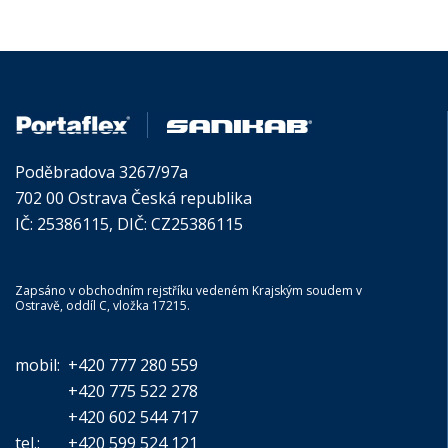
Poděbradova 3267/97a
702 00 Ostrava Česká republika
IČ: 25386115, DIČ: CZ25386115
Zapsáno v obchodním rejstříku vedeném Krajským soudem v
Ostravě, oddíl C, vložka 17215.
mobil:
+420 777 280 559
+420 775 522 278
+420 602 544 717
tel.:
+420 599 524 121