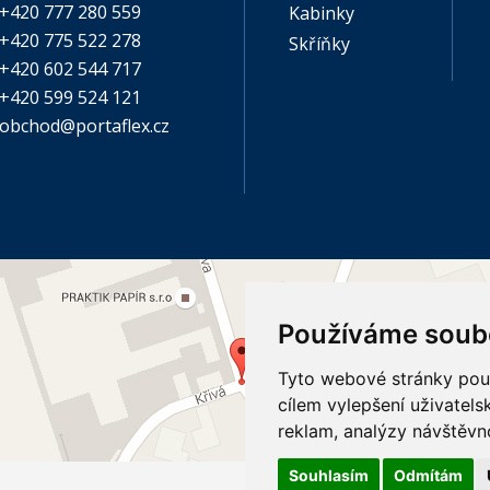
+420 777 280 559
Kabinky
+420 775 522 278
Skříňky
+420 602 544 717
+420 599 524 121
obchod@portaflex.cz
Používáme soub
Tyto webové stránky použí
cílem vylepšení uživatel
reklam, analýzy návštěvno
Souhlasím
Odmítám