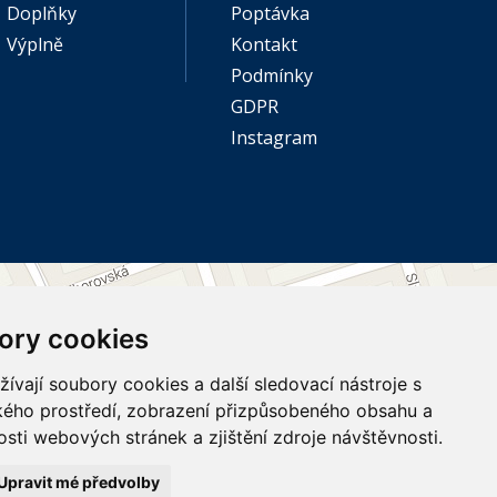
Doplňky
Poptávka
Výplně
Kontakt
Podmínky
GDPR
Instagram
ory cookies
vají soubory cookies a další sledovací nástroje s
ského prostředí, zobrazení přizpůsobeného obsahu a
sti webových stránek a zjištění zdroje návštěvnosti.
Upravit mé předvolby