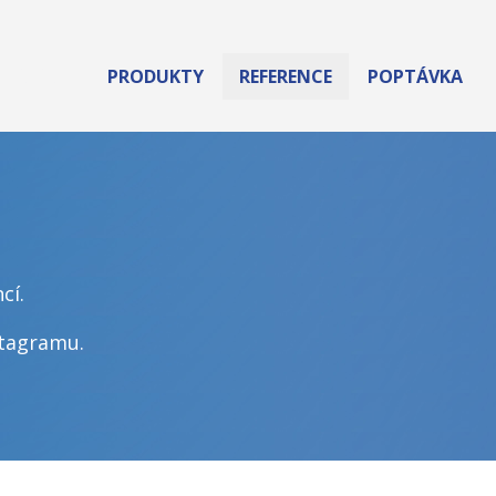
PRODUKTY
REFERENCE
POPTÁVKA
PŘEPÁŽKY
WC KABINKY
ŠATNÍ SKŘÍŇKY
cí.
DOPLŇKY
stagramu
.